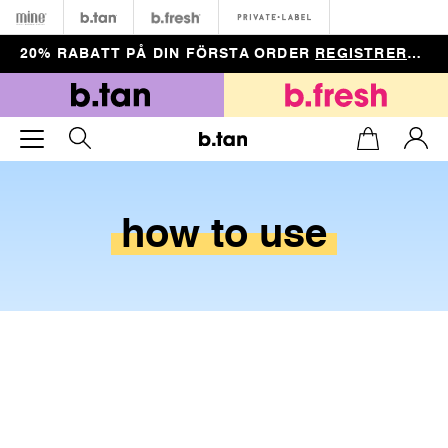
Minetan
b.tan
b.fresh
Private
20% RABATT PÅ DIN FÖRSTA ORDER
REGISTRERA DIG
how
to
use