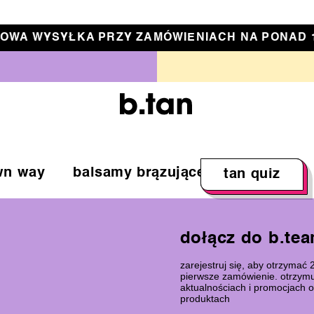
 Label
OWA WYSYŁKA PRZY ZAMÓWIENIACH NA PONAD 1
wn way
balsamy brązujące
wyprzedaż
tan quiz
dołącz do b.te
zarejestruj się, aby otrzymać
pierwsze zamówienie. otrzymu
aktualnościach i promocjach 
produktach