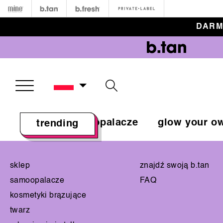
Minetan
b.tan
b.fresh
Private
DARM
Open Menu
sklep
samoopalacze
glow your o
trending
sklep
znajdź swoją b.tan
samoopalacze
FAQ
kosmetyki brązujące
twarz