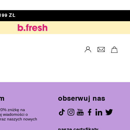
99 ZŁ
am
obserwuj nas
 20% zniżkę na
j wiadomości o
oraz naszych nowych